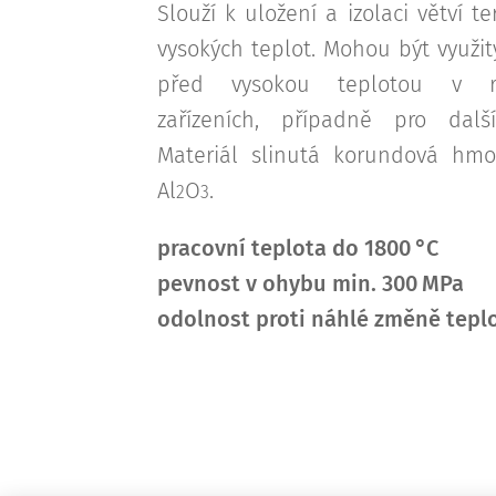
Slouží k uložení a izolaci větví 
vysokých teplot. Mohou být využit
před vysokou teplotou v rů
zařízeních, případně pro dalš
Materiál slinutá korundová hm
Al
O
.
2
3
pracovní teplota do 1800 °C
pevnost v ohybu min. 300 MPa
odolnost proti náhlé změně teplo