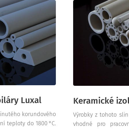
iláry Luxal
Keramické izol
slinutého korundového
Výrobky z tohoto sli
í teploty do 1800 °C.
vhodné pro pracovn