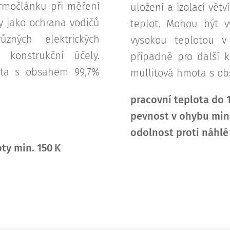
termočlánku při měření
uložení a izolaci vět
y jako ochrana vodičů
teplot. Mohou být v
zných elektrických
vysokou teplotou v 
í konstrukční účely.
případně pro další k
ota s obsahem 99,7%
mullitová hmota s o
pracovní teplota do 
pevnost v ohybu min
odolnost proti náhlé
ty min. 150 K