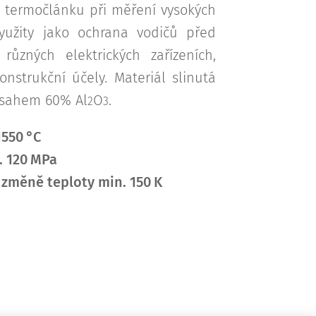
ví termočlánku při měření vysokých
yužity jako ochrana vodičů před
různých elektrických zařízeních,
onstrukční účely. Materiál slinutá
bsahem 60% Al
O
.
2
3
1550 °C
. 120 MPa
 změně teploty min. 150 K