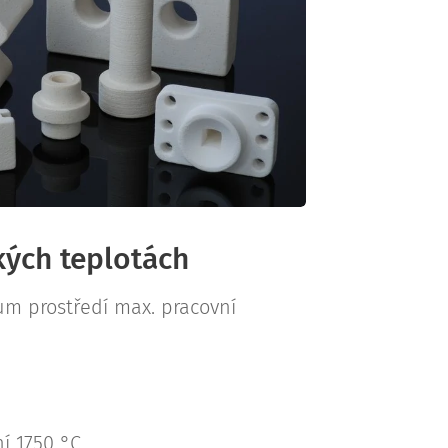
kých teplotách
m prostředí max. pracovní
í 1750 °C