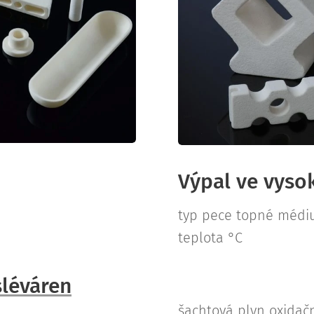
Výpal ve vyso
typ pece topné médiu
teplota °C
sléváren
šachtová plyn oxidačn