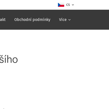
CS
akt
Obchodní podmínky
Více
šího