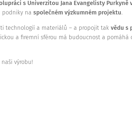
olupráci s Univerzitou Jana Evangelisty Purkyně v
i podniky na
společném výzkumném projektu
.
i technologií a materiálů – a propojit tak
vědu s 
mickou a firemní sférou má budoucnost a pomáhá
 naši výrobu!