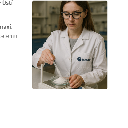
 Ústí
praxí
.
 celému